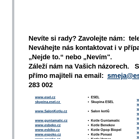
Nevíte si rady? Zavolejte nám: tel
Neváhejte nás kontaktovat i v přípa
„Nejde to.“ nebo „Nevím".
Záleží nám na Vašich názorech. 
přímo majiteli na email:
smeja@es
283 002
www.esel.cz
•
ESEL
w
skupina.esel.cz
•
Skupina ESEL
w
w
www.SalonKotlu.cz
•
Salon kotlů
w
w
www.guntamatic.cz
•
Kotle
Guntamatic
w
www.esbeko.cz
•
Kotle
Benekov
w
www.esbiko.cz
•
Kotle Opop Biopel
w
www.espoko.cz
•
Kotle Ponast
w