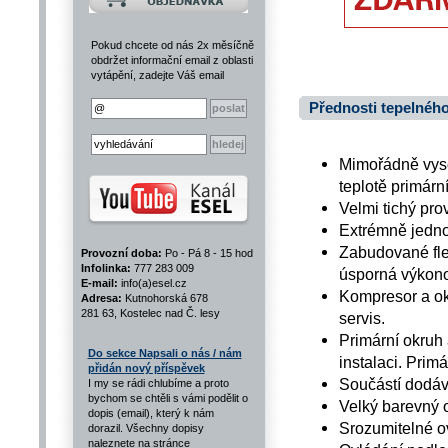
Pokud chcete od nás 2x měsíčně
obdržet informační email z oblasti
vytápění, zadejte Váš email
Přednosti tepelnéh
Mimořádně vyso
teplotě primárn
Velmi tichý pro
Extrémně jedno
Zabudované flex
Provozní doba:
Po - Pá 8 - 15 hod
Infolinka:
777 283 009
úsporná výkono
E-mail:
info(a)esel.cz
Kompresor a ok
Adresa:
Kutnohorská 678
281 63, Kostelec nad Č. lesy
servis.
Primární okruh 
Do sekce Napsali o nás / nám
instalaci. Primá
přidán nový příspěvek
Součástí dodávky
I my se rádi chlubíme a proto
bychom se chtěli s vámi podělit o
Velký barevný o
dopis (email), který k nám
Srozumitelné ov
dorazil. Všechny dopisy
naleznete na stránce