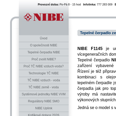
Provozní doba:
Po-Pá 8 - 15 hod
Infolinka:
777 283 009
Tepelné čerpadlo z
Úvod
O společnosti NIBE
NIBE F1145
je ur
Tepelné čerpadla NIBE
vícegeneračních dom
Proč zvolit NIBE?
Tepelné čerpadlo
NI
zařízení vybavené 
Proč TČ NIBE vzduch-voda?
Řízení je též připra
Technologie TČ NIBE
kombinaci s olej
TČ NIBE vzduch - voda
tepelném čerpadle j
TČ NIBE země - voda
čerpadla jak pro to
výroby má nastavi
Systémové jednotky NIBE VVM
výkonových stupních
Regulátory NIBE SMO
Jedná se o model s v
NIBE Uplink
Kotlíkové dotace 2026