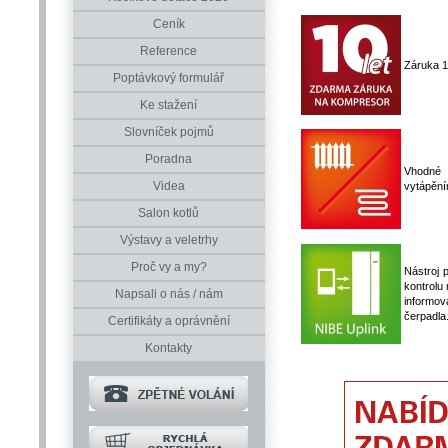
Ceník
Reference
Záruka 1
Poptávkový formulář
Ke stažení
Slovníček pojmů
Poradna
Vhodné 
Videa
vytápěním
Salon kotlů
Výstavy a veletrhy
Proč vy a my?
Nástroj 
kontrolu
Napsali o nás / nám
informo
čerpadla
Certifikáty a oprávnění
Kontakty