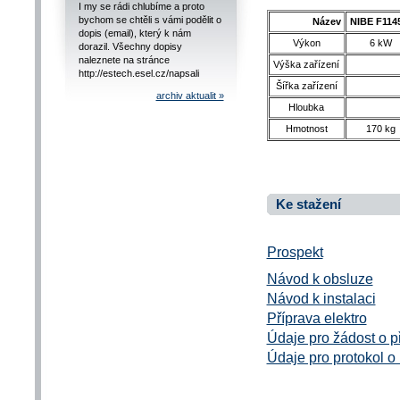
I my se rádi chlubíme a proto
bychom se chtěli s vámi podělit o
Název
NIBE F114
dopis (email), který k nám
Výkon
6 kW
dorazil. Všechny dopisy
naleznete na stránce
Výška zařízení
http://estech.esel.cz/napsali
Šířka zařízení
archiv aktualit »
Hloubka
Hmotnost
170 kg
Ke stažení
Prospekt
Návod k obsluze
Návod k instalaci
Příprava elektro
Údaje pro žádost o p
Údaje pro protokol o 