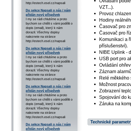
Ovládání podle 
http://estech.esel.cz/napsali
VZT...).
Do sekce Napsali o nás / nám
Provoz chlazení
přidán nový příspěvek
Hodiny reálnéh
I my se rádi chlubíme a proto
bychom se chtěli s vámi podělit o
Časovač pro zm
dopis (email), který k nám
Časovač pro říz
dorazil. Všechny dopisy
naleznete na stránce
Komunikaci a ří
http://estech.esel.cz/napsali
příslušenství).
Do sekce Napsali o nás / nám
NIBE Uplink - d
přidán nový příspěvek
I my se rádi chlubíme a proto
USB port pro ak
bychom se chtěli s vámi podělit o
Ovládání ohřev
dopis (email), který k nám
dorazil. Všechny dopisy
Záznam alarmů 
naleznete na stránce
Relé měkkého s
http://estech.esel.cz/napsali
Možnost pracov
Do sekce Napsali o nás / nám
Zobrazení teplo
přidán nový příspěvek
I my se rádi chlubíme a proto
Spojování do k
bychom se chtěli s vámi podělit o
Záruka na komp
dopis (email), který k nám
dorazil. Všechny dopisy
naleznete na stránce
http://estech.esel.cz/napsali
Technické parametr
Do sekce Napsali o nás / nám
přidán nový příspěvek