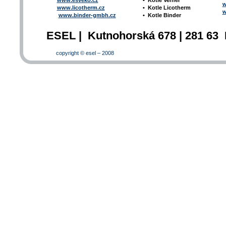
www.esveko.cz
•
Kotle Verner
w
www.licotherm.cz
•
Kotle Licotherm
w
www.binder-gmbh.cz
•
Kotle Binder
ESEL | Kutnohorská 678 | 281 63 
copyright © esel – 2008