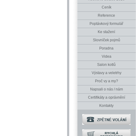
Ceník
Reference
Poptávkový formulář
Ke stažení
Slovníček pojmů
Poradna
Videa
Salon kotlů
Výstavy a veletrhy
Proč vy a my?
Napsali o nás / nám
Certifikáty a oprávnění
Kontakty