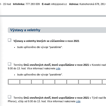
8 - 15 hod
Infolinka:
777 283 009
E-mail:
info(a)esel.cz
Adresa:
Kutnohorská 678, 281 6
Výstavy a veletrhy
Výstavy a veletrhy kterých se zůčastníme v roce 2021
bude upřesněno dle vývoje "pandémie".
Termíny
Dnů otevřených dveří, které uspořádáme v roce 2021
v Kostelci na
9.00 do 13. hod. Více informací naleznete
zde
.
bude upřesněno dle vývoje "pandémie".
Termíny
Dnů otevřených dveří, které uspořádáme v roce 2021
v Týně nad Be
Přerov), vždy od 9.00 do 13. hod. Více informací naleznete
zde
.