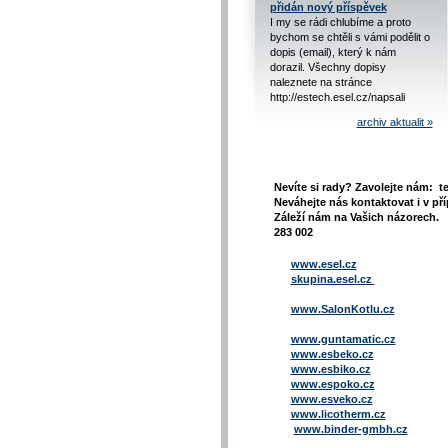
přidán nový příspěvek
I my se rádi chlubíme a proto
bychom se chtěli s vámi podělit o
dopis (email), který k nám
dorazil. Všechny dopisy
naleznete na stránce
http://estech.esel.cz/napsali
archiv aktualit »
Nevíte si rady? Zavolejte nám: t
Neváhejte nás kontaktovat i v pří
Záleží nám na Vašich názorech. 
283 002
www.esel.cz
skupina.esel.cz
www.SalonKotlu.cz
www.guntamatic.cz
www.esbeko.cz
www.esbiko.cz
www.espoko.cz
www.esveko.cz
www.licotherm.cz
www.binder-gmbh.cz