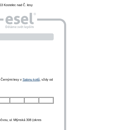
3 Kostelec nad Č. lesy
d Černými lesy v
Salonu kotlů
, vždy od
čvou, ul. Mlýnská 308 (okres