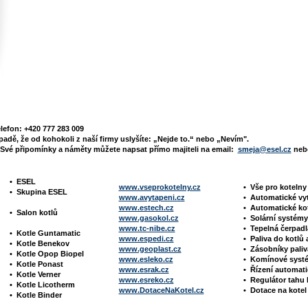
elefon: +420 777 283 009
padě, že od kohokoli z naší firmy uslyšíte: „Nejde to.“ nebo „Nevím".
Své připomínky a náměty můžete napsat přímo majiteli na email:
smeja@esel.cz
nebo
•
ESEL
www.vseprokotelny.cz
•
Vše pro koteln
•
Skupina ESEL
www.avytapeni.cz
•
Automatické vy
www.estech.cz
•
Automatické ko
•
Salon kotlů
www.gasokol.cz
•
Solární systé
www.tc-nibe.cz
• Tepelná čerpad
•
Kotle
Guntamatic
www.espedi.cz
• P
aliva do kotlů 
•
Kotle
Benekov
www.geoplast.cz
•
Zásobníky pali
•
Kotle Opop Biopel
www.esleko.cz
• Komínové sys
•
Kotle Ponast
www.esrak.cz
•
Řízení automat
•
Kotle Verner
www.esreko.cz
• Regulátor tah
•
Kotle Licotherm
www.DotaceNaKotel.cz
• Dotace na kotel
•
Kotle Binder