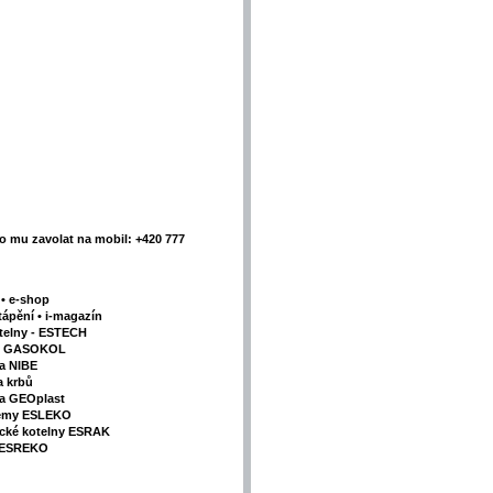
 mu zavolat na mobil: +420 777
y
•
e-shop
tápění
•
i-magazín
telny - ESTECH
my GASOKOL
la NIBE
a krbů
va GEOplast
témy ESLEKO
ické kotelny ESRAK
u ESREKO