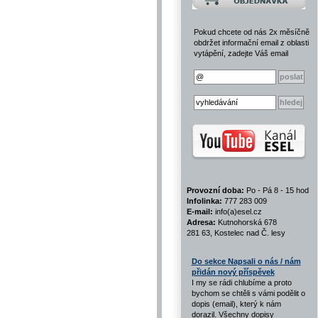
Pokud chcete od nás 2x měsíčně
obdržet informační email z oblasti
vytápění, zadejte Váš email
Provozní doba:
Po - Pá 8 - 15 hod
Infolinka:
777 283 009
E-mail:
info(a)esel.cz
Adresa:
Kutnohorská 678
281 63, Kostelec nad Č. lesy
Do sekce Napsali o nás / nám
přidán nový příspěvek
I my se rádi chlubíme a proto
bychom se chtěli s vámi podělit o
dopis (email), který k nám
dorazil. Všechny dopisy