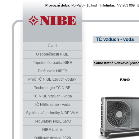
Provozní doba:
Po-Pá 8 - 15 hod
Infolinka:
777 283 009
TČ vzduch - voda
Úvod
O společnosti NIBE
Tepelné čerpadla NIBE
Samostatné venkovní jedn
Proč zvolit NIBE?
Proč TČ NIBE vzduch-voda?
F2040
Technologie TČ NIBE
TČ NIBE vzduch - voda
TČ NIBE země - voda
Systémové jednotky NIBE VVM
Regulátory NIBE SMO
NIBE Uplink
Kotlíkové dotace 2026