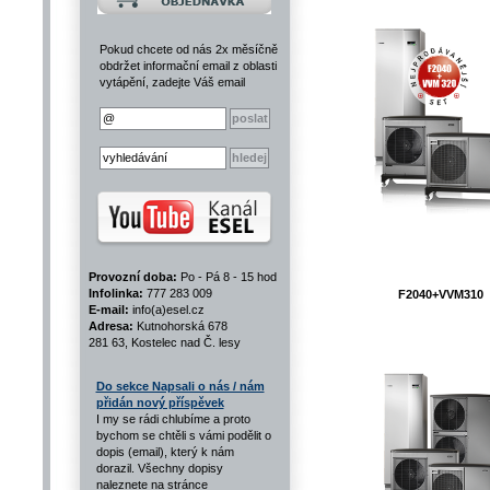
Pokud chcete od nás 2x měsíčně
obdržet informační email z oblasti
vytápění, zadejte Váš email
Provozní doba:
Po - Pá 8 - 15 hod
Infolinka:
777 283 009
F2040+VVM310
E-mail:
info(a)esel.cz
Adresa:
Kutnohorská 678
281 63, Kostelec nad Č. lesy
Do sekce Napsali o nás / nám
přidán nový příspěvek
I my se rádi chlubíme a proto
bychom se chtěli s vámi podělit o
dopis (email), který k nám
dorazil. Všechny dopisy
naleznete na stránce