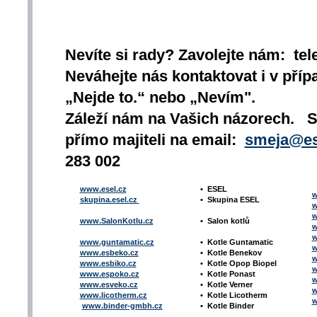
Nevíte si rady? Zavolejte nám: tel
Neváhejte nás kontaktovat i v přípa
„Nejde to.“ nebo „Nevím".
Záleží nám na Vašich názorech. 
přímo majiteli na email:
smeja@es
283 002
www.esel.cz
•
ESEL
w
skupina.esel.cz
•
Skupina ESEL
w
w
www.SalonKotlu.cz
•
Salon kotlů
w
w
www.guntamatic.cz
•
Kotle
Guntamatic
w
www.esbeko.cz
•
Kotle
Benekov
w
www.esbiko.cz
•
Kotle Opop Biopel
w
www.espoko.cz
•
Kotle Ponast
w
www.esveko.cz
•
Kotle Verner
w
www.licotherm.cz
•
Kotle Licotherm
w
www.binder-gmbh.cz
•
Kotle Binder