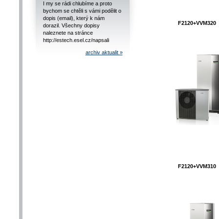
I my se rádi chlubíme a proto
bychom se chtěli s vámi podělit o
dopis (email), který k nám
F2120+VVM320
dorazil. Všechny dopisy
naleznete na stránce
http://estech.esel.cz/napsali
archiv aktualit »
F2120+VVM310