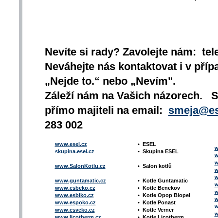
Nevíte si rady? Zavolejte nám: tel
Neváhejte nás kontaktovat i v přípa
„Nejde to.“ nebo „Nevím".
Záleží nám na Vašich názorech. 
přímo majiteli na email:
smeja@es
283 002
www.esel.cz
•
ESEL
w
skupina.esel.cz
•
Skupina ESEL
w
w
www.SalonKotlu.cz
•
Salon kotlů
w
w
www.guntamatic.cz
•
Kotle
Guntamatic
w
www.esbeko.cz
•
Kotle
Benekov
w
www.esbiko.cz
•
Kotle Opop Biopel
w
www.espoko.cz
•
Kotle Ponast
w
www.esveko.cz
•
Kotle Verner
w
www.licotherm.cz
•
Kotle Licotherm