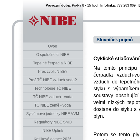
Provozní doba:
Po-Pá 8 - 15 hod
Infolinka:
777 283 009
Slovníček pojmů
Úvod
O společnosti NIBE
Cyklické stlačování
Tepelné čerpadla NIBE
Na tomto principu 
Proč zvolit NIBE?
čerpadla vzduch-vo
Proč TČ NIBE vzduch-voda?
vzduch do tepelnéh
styku s výparníkem
Technologie TČ NIBE
soustavy obsahující 
TČ NIBE vzduch - voda
velmi nízkých tepl
TČ NIBE země - voda
dostane do styku s 
Systémové jednotky NIBE VVM
plyn.
Regulátory NIBE SMO
NIBE Uplink
Potom se tento ply
Kotlíkové dotace 2026