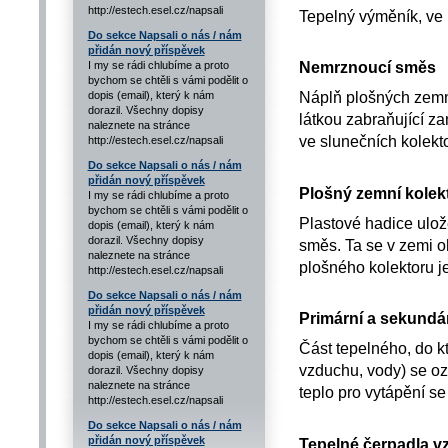
http://estech.esel.cz/napsali
Tepelný výměník, ve 
Do sekce Napsali o nás / nám
přidán nový příspěvek
Nemrznoucí směs
I my se rádi chlubíme a proto
bychom se chtěli s vámi podělit o
Náplň plošných zemní
dopis (email), který k nám
dorazil. Všechny dopisy
látkou zabraňující z
naleznete na stránce
ve slunečních kolekt
http://estech.esel.cz/napsali
Do sekce Napsali o nás / nám
přidán nový příspěvek
Plošný zemní kolek
I my se rádi chlubíme a proto
bychom se chtěli s vámi podělit o
Plastové hadice ulož
dopis (email), který k nám
dorazil. Všechny dopisy
směs. Ta se v zemi o
naleznete na stránce
plošného kolektoru 
http://estech.esel.cz/napsali
Do sekce Napsali o nás / nám
přidán nový příspěvek
Primární a sekundá
I my se rádi chlubíme a proto
bychom se chtěli s vámi podělit o
Část tepelného, do kt
dopis (email), který k nám
vzduchu, vody) se ozn
dorazil. Všechny dopisy
naleznete na stránce
teplo pro vytápění se
http://estech.esel.cz/napsali
Do sekce Napsali o nás / nám
přidán nový příspěvek
Tepelné čerpadla 