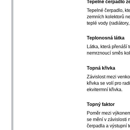
Tepelné čerpadlo 
Tepelné čerpadlo, kt
zemních kolektorů ne
teplé vody (radiátory
Teplonosná látka
Látka, která přenáší
nemrznoucí směs kolu
Topná křivka
Závislost mezi venko
křivka se volí pro ra
ekvitermní křivka.
Topný faktor
Poměr mezi výkonem 
se mění v závislosti
čerpadla a výstupní 