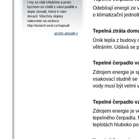
I my se rádi chlubíme a proto
bychom se chtěli s vámi podělit o
Odebírají energii ze
dopis (email), který k nám
o klimatizační jednot
dorazil. Všechny dopisy
naleznete na stránce
http://estech.esel.cz/napsali
Tepelná ztráta dom
archiv aktualit »
Únik tepla z budovy 
větráním. Udává se p
Tepelné čerpadlo v
Zdrojem energie je s
vsakovací studně se
vody musí být velmi v
Tepelné čerpadlo 
Zdrojem energie je v
tepelného čerpadla. M
teplotách hluboko po