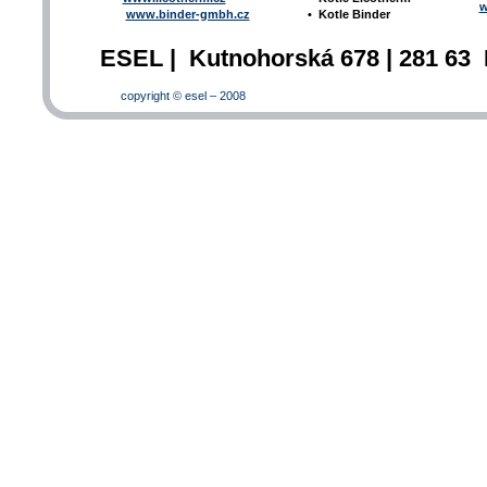
w
www.binder-gmbh.cz
•
Kotle Binder
ESEL | Kutnohorská 678 | 281 63 
copyright © esel – 2008