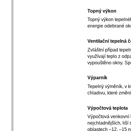
Topný výkon
Topný výkon tepelnéh
energie odebrané oko
Ventilační tepelná 
Zvláštní případ tepel
využívají teplo z odp
vypouštěno okny. Spr
Výparník
Tepelný výměník, v kt
chladivu, které změní
Výpočtová teplota
Výpočtová venkovní 
nejchladnějších, liší
oblastech –12, –15 