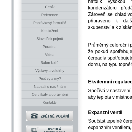
natolik vysokou
Ceník
kondenzátoru pře
Zároveň se chladivo
Reference
připraveno k dal
Poptávkový formulář
skupenství a k získán
Ke stažení
Slovníček pojmů
Průměrný celoroční p
Poradna
že pokud spotřebuje
Videa
čerpadla spotřebujet
Salon kotlů
domu, na typu topného
Výstavy a veletrhy
Proč vy a my?
Ekvitermní regulac
Napsali o nás / nám
Spočívá v nastavení (
Certifikáty a oprávnění
aby teplota v místnos
Kontakty
Expanzní ventil
Součást tepelné čerp
expanzním ventilem, k