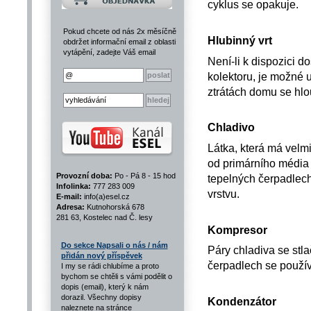
cyklus se opakuje.
Pokud chcete od nás 2x měsíčně
Hlubinný vrt
obdržet informační email z oblasti
vytápění, zadejte Váš email
Není-li k dispozici 
kolektoru, je možné u
ztrátách domu se hlo
Chladivo
Látka, která má velm
od primárního média -
Provozní doba:
Po - Pá 8 - 15 hod
tepelných čerpadlech
Infolinka:
777 283 009
vrstvu.
E-mail:
info(a)esel.cz
Adresa:
Kutnohorská 678
281 63, Kostelec nad Č. lesy
Kompresor
Do sekce Napsali o nás / nám
Páry chladiva se stla
přidán nový příspěvek
čerpadlech se používa
I my se rádi chlubíme a proto
bychom se chtěli s vámi podělit o
dopis (email), který k nám
dorazil. Všechny dopisy
Kondenzátor
naleznete na stránce