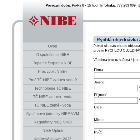
Provozní doba:
Po-Pá 8 - 15 hod
Infolinka:
777 283 009
Rychlá objednávka
Pokud si u nás chcete objednat
Úvod
prosím RYCHLOU OBJEDNÁ
O společnosti NIBE
Všechna pole označená * jsou
Tepelné čerpadla NIBE
Firma:
Proč zvolit NIBE?
Proč TČ NIBE vzduch-voda?
Jméno:
*
Technologie TČ NIBE
Příjmení:
TČ NIBE vzduch - voda
*
TČ NIBE země - voda
Ulice:
Systémové jednotky NIBE VVM
Město:
Regulátory NIBE SMO
NIBE Uplink
PSČ:
Kotlíkové dotace 2026