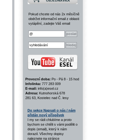
Pokud chcete od nás 2x měsíčně
obdržet informační email z oblasti
vytápění, zadejte Váš email
Provozní doba:
Po - Pá 8 - 15 hod
Infolinka:
777 283 009
E-mail:
info(a)esel.cz
Adresa:
Kutnohorská 678
281 63, Kostelec nad Č. lesy
Do sekce Napsali o nás / nám
přidán nový příspěvek
I my se rádi chlubíme a proto
bychom se chtěli s vámi podělit o
dopis (email), který k nám
dorazil. Všechny dopisy
naleznete na stránce