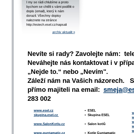
I my se rádi chlubíme a proto
bychom se chtěli s vámi podělit o
dopis (email), který k nám
dorazil. Všechny dopisy
naleznete na stránce
http://estech.esel.cz/napsali
archiv aktualit »
Nevíte si rady? Zavolejte nám: tel
Neváhejte nás kontaktovat i v přípa
„Nejde to.“ nebo „Nevím".
Záleží nám na Vašich názorech. 
přímo majiteli na email:
smeja@es
283 002
www.esel.cz
•
ESEL
w
skupina.esel.cz
•
Skupina ESEL
w
w
www.SalonKotlu.cz
•
Salon kotlů
w
w
www.guntamatic.cz
•
Kotle
Guntamatic