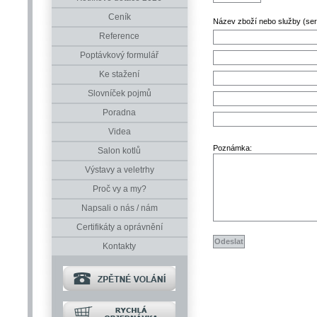
Ceník
Název zboží nebo služby (serv
Reference
Poptávkový formulář
Ke stažení
Slovníček pojmů
Poradna
Videa
Poznámka:
Salon kotlů
Výstavy a veletrhy
Proč vy a my?
Napsali o nás / nám
Certifikáty a oprávnění
Kontakty