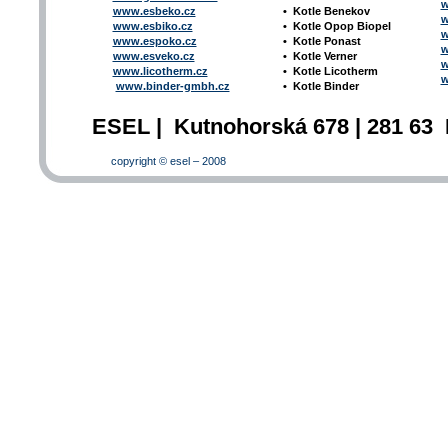
w
www.esbeko.cz
•
Kotle
Benekov
w
www.esbiko.cz
•
Kotle Opop Biopel
w
www.espoko.cz
•
Kotle Ponast
w
www.esveko.cz
•
Kotle Verner
w
www.licotherm.cz
•
Kotle Licotherm
w
www.binder-gmbh.cz
•
Kotle Binder
ESEL | Kutnohorská 678 | 281 63 
copyright © esel – 2008