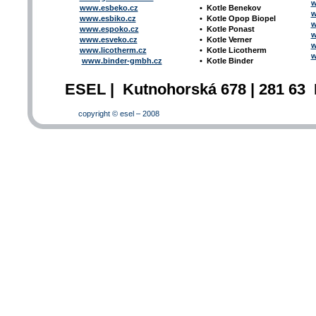
w
www.esbeko.cz
•
Kotle
Benekov
w
www.esbiko.cz
•
Kotle Opop Biopel
w
www.espoko.cz
•
Kotle Ponast
w
www.esveko.cz
•
Kotle Verner
w
www.licotherm.cz
•
Kotle Licotherm
w
www.binder-gmbh.cz
•
Kotle Binder
ESEL | Kutnohorská 678 | 281 63 
copyright © esel – 2008