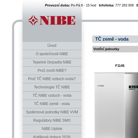
Provozní doba:
Po-Pá 8 - 15 hod
Infolinka:
777 283 009
TČ země - voda
Úvod
Vnitřní jednotky
O společnosti NIBE
Tepelné čerpadla NIBE
F1145
Proč zvolit NIBE?
Proč TČ NIBE vzduch-voda?
Technologie TČ NIBE
TČ NIBE vzduch - voda
TČ NIBE země - voda
Systémové jednotky NIBE VVM
Regulátory NIBE SMO
NIBE Uplink
Kotlíkové dotace 2026