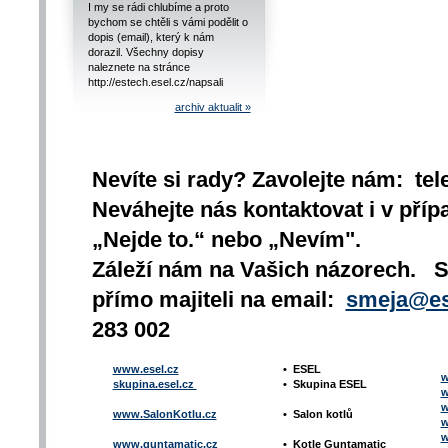
I my se rádi chlubíme a proto
bychom se chtěli s vámi podělit o
dopis (email), který k nám
dorazil. Všechny dopisy
naleznete na stránce
http://estech.esel.cz/napsali
archiv aktualit »
Nevíte si rady? Zavolejte nám: tel
Neváhejte nás kontaktovat i v přípa
„Nejde to.“ nebo „Nevím".
Záleží nám na Vašich názorech. 
přímo majiteli na email:
smeja@es
283 002
www.esel.cz
•
ESEL
w
skupina.esel.cz
•
Skupina ESEL
w
w
www.SalonKotlu.cz
•
Salon kotlů
w
w
www.guntamatic.cz
•
Kotle
Guntamatic