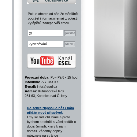
Pokud chcete od nás 2x měsíčně
obdržet informační email z oblasti
vytápění, zadejte Váš email
Provozní doba:
Po - Pá 8 - 15 hod
Infolinka:
777 283 009
E-mail:
info(a)esel.cz
Adresa:
Kutnohorská 678
281 63, Kostelec nad Č. lesy
Do sekce Napsali o nás / nám
přidán nový příspěvek
I my se rádi chlubíme a proto
bychom se chtěli s vámi podělit o
dopis (email), který k nám
dorazil. Všechny dopisy
naleznete na stránce