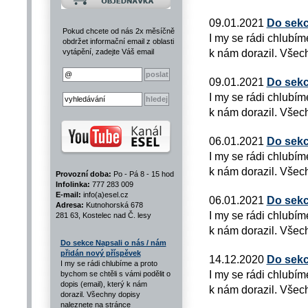
09.01.2021
Do sekc
Pokud chcete od nás 2x měsíčně
I my se rádi chlubím
obdržet informační email z oblasti
k nám dorazil. Všech
vytápění, zadejte Váš email
09.01.2021
Do sekc
I my se rádi chlubím
k nám dorazil. Všech
06.01.2021
Do sekc
I my se rádi chlubím
k nám dorazil. Všech
Provozní doba:
Po - Pá 8 - 15 hod
Infolinka:
777 283 009
E-mail:
info(a)esel.cz
06.01.2021
Do sekc
Adresa:
Kutnohorská 678
I my se rádi chlubím
281 63, Kostelec nad Č. lesy
k nám dorazil. Všech
Do sekce Napsali o nás / nám
přidán nový příspěvek
14.12.2020
Do sekc
I my se rádi chlubíme a proto
I my se rádi chlubím
bychom se chtěli s vámi podělit o
dopis (email), který k nám
k nám dorazil. Všech
dorazil. Všechny dopisy
naleznete na stránce