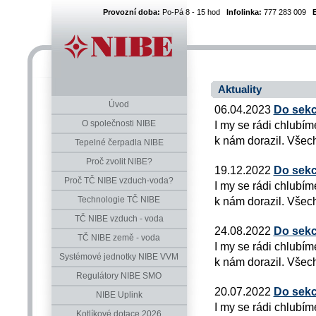
Provozní doba:
Po-Pá 8 - 15 hod
Infolinka:
777 283 009
Aktuality
Úvod
06.04.2023
Do sekc
O společnosti NIBE
I my se rádi chlubím
k nám dorazil. Všech
Tepelné čerpadla NIBE
Proč zvolit NIBE?
19.12.2022
Do sekc
Proč TČ NIBE vzduch-voda?
I my se rádi chlubím
Technologie TČ NIBE
k nám dorazil. Všech
TČ NIBE vzduch - voda
24.08.2022
Do sekc
TČ NIBE země - voda
I my se rádi chlubím
Systémové jednotky NIBE VVM
k nám dorazil. Všech
Regulátory NIBE SMO
20.07.2022
Do sekc
NIBE Uplink
I my se rádi chlubím
Kotlíkové dotace 2026