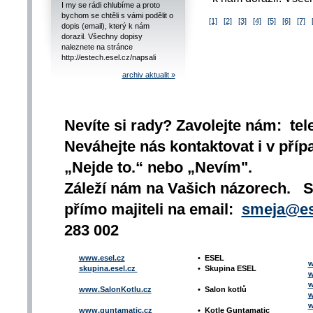
I my se rádi chlubíme a proto
bychom se chtěli s vámi podělit o
[1]
[2]
[3]
[4]
[5]
[6]
[7]
dopis (email), který k nám
dorazil. Všechny dopisy
naleznete na stránce
http://estech.esel.cz/napsali
archiv aktualit »
Nevíte si rady? Zavolejte nám: tel
Neváhejte nás kontaktovat i v přípa
„Nejde to.“ nebo „Nevím".
Záleží nám na Vašich názorech. 
přímo majiteli na email:
smeja@es
283 002
www.esel.cz
•
ESEL
w
skupina.esel.cz
•
Skupina ESEL
w
w
www.SalonKotlu.cz
•
Salon kotlů
w
w
www.guntamatic.cz
•
Kotle
Guntamatic