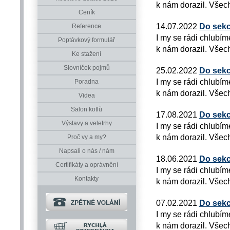
k nám dorazil. Všech
Ceník
14.07.2022
Do sekc
Reference
I my se rádi chlubím
Poptávkový formulář
k nám dorazil. Všech
Ke stažení
Slovníček pojmů
25.02.2022
Do sekc
I my se rádi chlubím
Poradna
k nám dorazil. Všech
Videa
Salon kotlů
17.08.2021
Do sekc
Výstavy a veletrhy
I my se rádi chlubím
k nám dorazil. Všech
Proč vy a my?
Napsali o nás / nám
18.06.2021
Do sekc
Certifikáty a oprávnění
I my se rádi chlubím
Kontakty
k nám dorazil. Všech
07.02.2021
Do sekc
I my se rádi chlubím
k nám dorazil. Všech