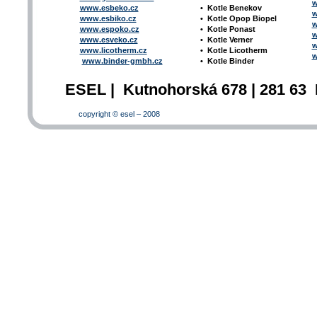
w
www.esbeko.cz
•
Kotle
Benekov
w
www.esbiko.cz
•
Kotle Opop Biopel
w
www.espoko.cz
•
Kotle Ponast
w
www.esveko.cz
•
Kotle Verner
w
www.licotherm.cz
•
Kotle Licotherm
w
www.binder-gmbh.cz
•
Kotle Binder
ESEL | Kutnohorská 678 | 281 63 
copyright © esel – 2008