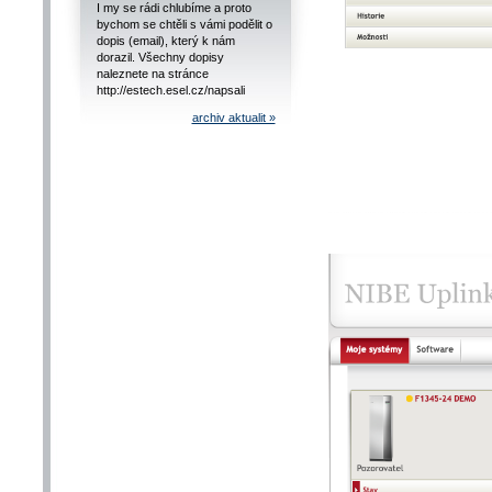
I my se rádi chlubíme a proto
bychom se chtěli s vámi podělit o
dopis (email), který k nám
dorazil. Všechny dopisy
naleznete na stránce
http://estech.esel.cz/napsali
archiv aktualit »