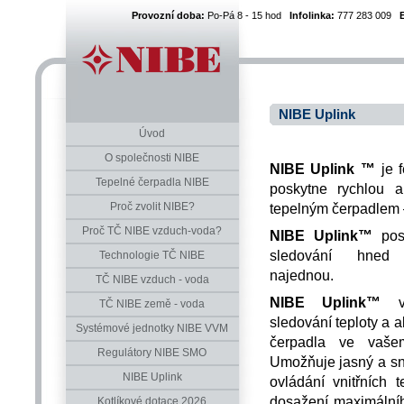
Provozní doba:
Po-Pá 8 - 15 hod
Infolinka:
777 283 009
NIBE Uplink
Úvod
O společnosti NIBE
NIBE Uplink ™
je f
Tepelné čerpadla NIBE
poskytne rychlou 
Proč zvolit NIBE?
tepelným čerpadlem –
Proč TČ NIBE vzduch-voda?
NIBE Uplink™
posk
sledování hned 
Technologie TČ NIBE
najednou.
TČ NIBE vzduch - voda
NIBE Uplink™
vá
TČ NIBE země - voda
sledování teploty a 
Systémové jednotky NIBE VVM
čerpadla ve vaše
Regulátory NIBE SMO
Umožňuje jasný a sn
NIBE Uplink
ovládání vnitřních 
dosažení maximálníh
Kotlíkové dotace 2026