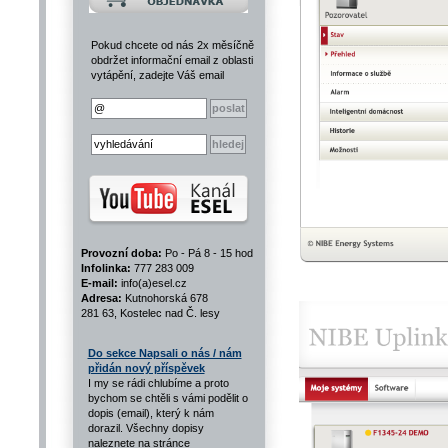
Pokud chcete od nás 2x měsíčně
obdržet informační email z oblasti
vytápění, zadejte Váš email
Provozní doba:
Po - Pá 8 - 15 hod
Infolinka:
777 283 009
E-mail:
info(a)esel.cz
Adresa:
Kutnohorská 678
281 63, Kostelec nad Č. lesy
Do sekce Napsali o nás / nám
přidán nový příspěvek
I my se rádi chlubíme a proto
bychom se chtěli s vámi podělit o
dopis (email), který k nám
dorazil. Všechny dopisy
naleznete na stránce