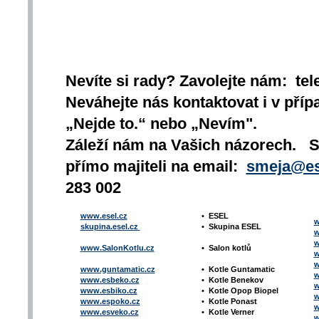
Nevíte si rady? Zavolejte nám: tel
Neváhejte nás kontaktovat i v přípa
„Nejde to.“ nebo „Nevím".
Záleží nám na Vašich názorech. 
přímo majiteli na email:
smeja@es
283 002
www.esel.cz
•
ESEL
w
skupina.esel.cz
•
Skupina ESEL
w
w
www.SalonKotlu.cz
•
Salon kotlů
w
w
www.guntamatic.cz
•
Kotle
Guntamatic
w
www.esbeko.cz
•
Kotle
Benekov
w
www.esbiko.cz
•
Kotle Opop Biopel
w
www.espoko.cz
•
Kotle Ponast
w
www.esveko.cz
•
Kotle Verner
w