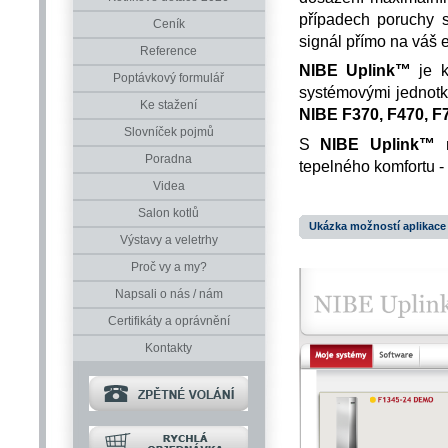
případech poruchy s
Ceník
signál přímo na váš e
Reference
NIBE Uplink™
je k
Poptávkový formulář
systémovými jednot
Ke stažení
NIBE F370, F470, F7
Slovníček pojmů
S
NIBE Uplink™
m
Poradna
tepelného komfortu -
Videa
Salon kotlů
Ukázka možností aplikace 
Výstavy a veletrhy
Proč vy a my?
Napsali o nás / nám
Certifikáty a oprávnění
Kontakty