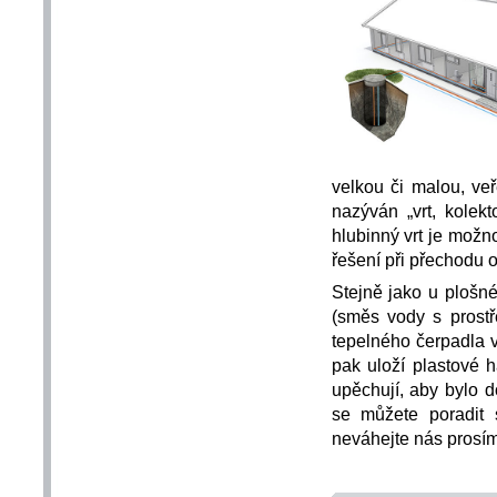
velkou či malou, ve
nazýván „vrt, kolekt
hlubinný vrt je možn
řešení při přechodu o
Stejně jako u plošn
(směs vody s prost
tepelného čerpadla v
pak uloží plastové 
upěchují, aby bylo 
se můžete poradit 
neváhejte nás prosím