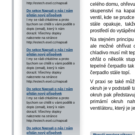
celého domu, ohřevu
http://estech.esel.cz/napsali
skupenství na kapa
Do sekce Napsali o nás / nám
přidán nový příspěvek
ventil, kde se prudce
I my se rádi chlubíme a proto
stále opakuje, tak
bychom se chtěli s vámi podělit o
dopis (email), který k nám
prostředí do vytápě
dorazil. Všechny dopisy
naleznete na stránce
Na stejném principu 
http://estech.esel.cz/napsali
ale možné ohřívat 
Do sekce Napsali o nás / nám
chladivo musí mít te
přidán nový příspěvek
ohřát o několik stu
I my se rádi chlubíme a proto
bychom se chtěli s vámi podělit o
tepelné čerpadlo tak
dopis (email), který k nám
čerpadlo stále topí.
dorazil. Všechny dopisy
naleznete na stránce
V praxi se také můž
http://estech.esel.cz/napsali
okruh je v podstatě 
Do sekce Napsali o nás / nám
přidán nový příspěvek
okruh pak představu
I my se rádi chlubíme a proto
primární okruh na
bychom se chtěli s vámi podělit o
ventilátoru, který je 
dopis (email), který k nám
dorazil. Všechny dopisy
naleznete na stránce
http://estech.esel.cz/napsali
Do sekce Napsali o nás / nám
přidán nový příspěvek
Plynulá regulace výkonu