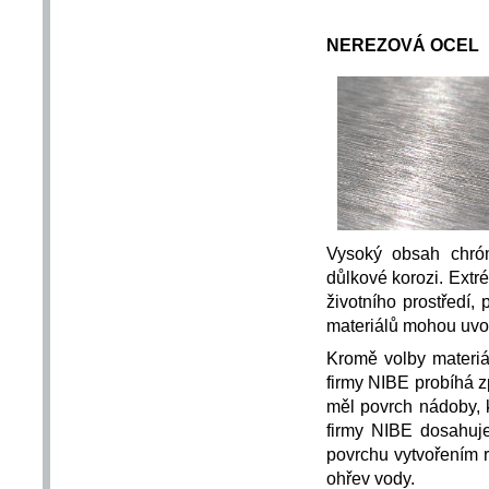
NEREZOVÁ OCEL
Vysoký obsah chró
důlkové korozi. Extr
životního prostředí, 
materiálů mohou uvo
Kromě volby materiál
firmy NIBE probíhá zp
měl povrch nádoby, 
firmy NIBE dosahuje
povrchu vytvořením 
ohřev vody.