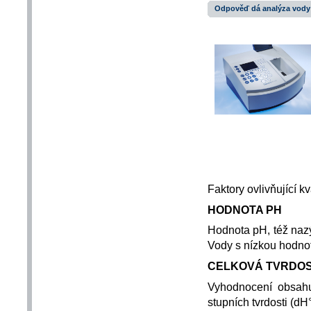
Odpověď dá analýza vody
Faktory ovlivňující kv
HODNOTA PH
Hodnota pH, též nazý
Vody s nízkou hodnot
CELKOVÁ TVRDO
Vyhodnocení obsah
stupních tvrdosti (dH