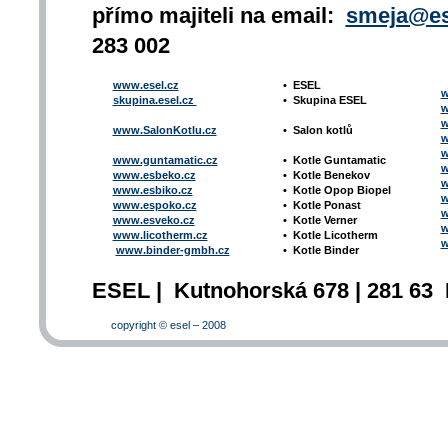
přímo majiteli na email:
smeja@es
283 002
www.esel.cz
•
ESEL
w
skupina.esel.cz
•
Skupina ESEL
w
w
www.SalonKotlu.cz
•
Salon kotlů
w
w
www.guntamatic.cz
•
Kotle
Guntamatic
w
www.esbeko.cz
•
Kotle
Benekov
w
www.esbiko.cz
•
Kotle Opop Biopel
w
www.espoko.cz
•
Kotle Ponast
w
www.esveko.cz
•
Kotle Verner
w
www.licotherm.cz
•
Kotle Licotherm
w
www.binder-gmbh.cz
•
Kotle Binder
ESEL | Kutnohorská 678 | 281 63 
copyright © esel – 2008