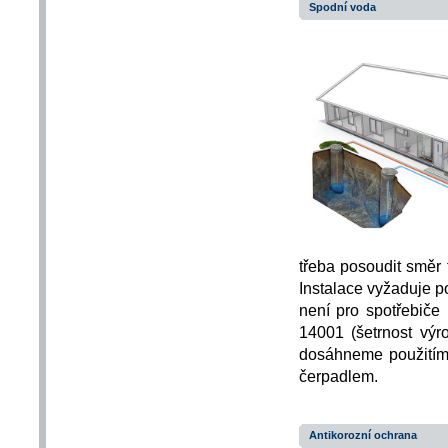
Spodní voda
třeba posoudit směr 
Instalace vyžaduje p
není pro spotřebiče
14001 (šetrnost výr
dosáhneme použitím
čerpadlem.
Antikorozní ochrana