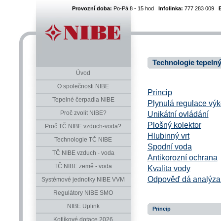
Provozní doba:
Po-Pá 8 - 15 hod
Infolinka:
777 283 009
Technologie tepeln
Úvod
O společnosti NIBE
Princip
Tepelné čerpadla NIBE
Plynulá regulace vý
Proč zvolit NIBE?
Unikátní ovládání
Plošný kolektor
Proč TČ NIBE vzduch-voda?
Hlubinný vrt
Technologie TČ NIBE
Spodní voda
TČ NIBE vzduch - voda
Antikorozní ochrana
TČ NIBE země - voda
Kvalita vody
Odpověď dá analýza
Systémové jednotky NIBE VVM
Regulátory NIBE SMO
NIBE Uplink
Princip
Kotlíkové dotace 2026