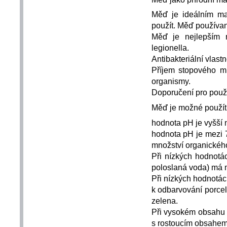
Měď je ideálním ma
použít. Měď používan
Měď je nejlepším m
legionella.
Antibakteriální vlastn
Příjem stopového mn
organismy.
Doporučení pro použ
Měď je možné použít 
hodnota pH je vyšší 
hodnota pH je mezi 
množství organického
Při nízkých hodnotá
poloslaná voda) má 
Při nízkých hodnotác
k odbarvování porce
zelena.
Při vysokém obsahu ch
s rostoucím obsahem 