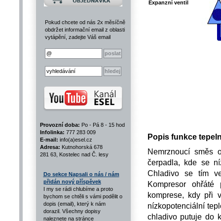
Expanzní ventil
Pokud chcete od nás 2x měsíčně
obdržet informační email z oblasti
vytápění, zadejte Váš email
Provozní doba:
Po - Pá 8 - 15 hod
Infolinka:
777 283 009
Popis funkce tepel
E-mail:
info(a)esel.cz
Adresa:
Kutnohorská 678
Nemrznoucí směs oh
281 63, Kostelec nad Č. lesy
čerpadla, kde se níz
Chladivo se tím v
Do sekce Napsali o nás / nám
přidán nový příspěvek
Kompresor ohřáté p
I my se rádi chlubíme a proto
komprese, kdy při v
bychom se chtěli s vámi podělit o
dopis (email), který k nám
nízkopotenciální tep
dorazil. Všechny dopisy
chladivo putuje do 
naleznete na stránce