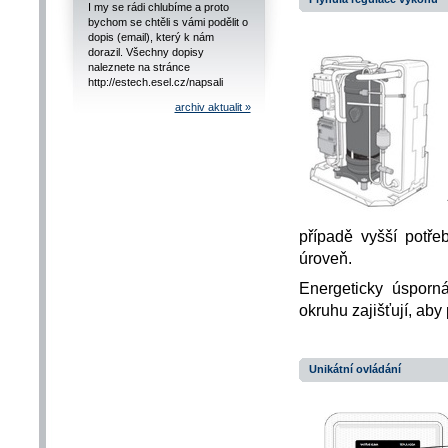
I my se rádi chlubíme a proto
bychom se chtěli s vámi podělit o
dopis (email), který k nám
dorazil. Všechny dopisy
naleznete na stránce
http://estech.esel.cz/napsali
archiv aktualit »
případě vyšší potř
úroveň.
Energeticky úsporn
okruhu zajišťují, aby
Unikátní ovládání