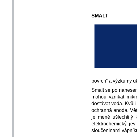
SMALT
povrch“ a výzkumy uka
Smalt se po nanesení
mohou vznikat mikr
dostávat voda. Kvůl
ochranná anoda. Větš
je méně ušlechtilý 
elektrochemický jev
sloučeninami vápníku