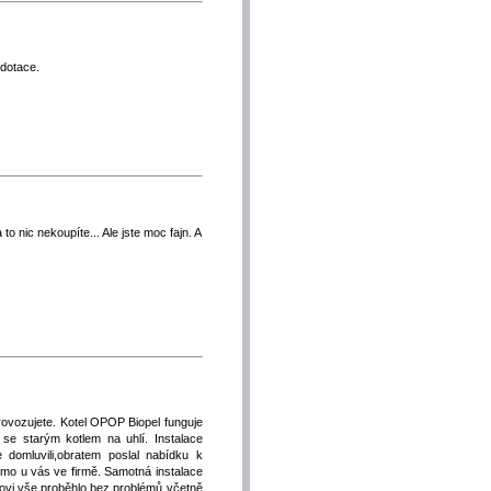
dotace.
o nic nekoupíte... Ale jste moc fajn. A
rovozujete. Kotel OPOP Biopel funguje
se starým kotlem na uhlí. Instalace
 domluvili,obratem poslal nabídku k
římo u vás ve firmě. Samotná instalace
tovi,vše proběhlo bez problémů včetně