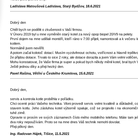
Ladislava Matoušová Ladislava, Starý Bydžov, 18.6.2021
Dobrý den
Chtěl bych se podělit o zkušenosti s Vaší firmou.
V Únoru 2019 byl u mne vyměněn starý kotel za nový opop biopel 20/V9 na pelety.
První dojem na mne udělali montéři, kteří ráno v 7:00 přijeli, namontovali a k večeru 
kotlem.
Normálně jsem nevěřil.
A potom začal kolotoč dotací. Musím vyzdvihnout ochotu, vstřícnost a hlavně trpěliv
že přijdou dotace. Trvalo to sice 2 roky, ale dotace dorazila a jsem Vám velmi vděčen
Mohu konstatovat, že Vaše firma je super a pokud bych někdy měnil kotel, bral bych 
Ještě jednou díky a přeji hezký den.
Pavel Rašina, Větřní u Českého Krumlova, 15.6.2021
Dobrý den,
servis a kontrola kotle proběhla v pořádku.
Chci ocenit práci Vašeho technika. Vloni provedl servis velmi kvalitně a důkladně, c
stavem kotlu. Jeho zásluhou kotel výborně spaluje, což se projevilo i na ekonomično
tuhé zimě.
Opravte si prosím ve svých záznamech číslo mého mobilního telefonu. Máte tam ještě 
dva roky nepoužívám. Proto se na mne dnes Váš technik nemohl dovolat.
Přeji pěkný den.
Ing. Radovan Hájek, Tišice, 11.5.2021