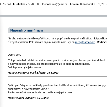
8 - 15 hod
Infolinka:
777 283 009
E-mail:
info(a)esel.cz
Adresa:
Kutnohorská 678, 281 6
Napsali o nás / nám
Na této stránce si můžete přečíst co nám, popř. o nás napsali naši zákazníci používa
různých výrobců. Pokud máte zájem, napište nám i vy na
info@estech.cz
.
Rádi Va
Dobry den,.
Chlapi co tu byli udelali perfektne svou praci. Je videt ze jsou hodne precizni klobouk 
s nasypkou dokonceno, ale predpokladame ze to bude jiz jen formalita.
Jejich prace byla jako koncert
Rostislav Matrka, Malé Březno, 16.5.2023
Byl tu pan Vágner s podklady pro dotaci a chválil celou naší firmu, líbí se mu jak 
spokojený i s novým kotlem OPOP
Platbu konečné faktury bude prý zadávat nejspíše dnes.
Miloš Vágner, Adamov, 16.5.2023