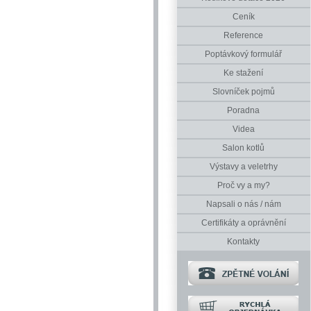
Ceník
Reference
Poptávkový formulář
Ke stažení
Slovníček pojmů
Poradna
Videa
Salon kotlů
Výstavy a veletrhy
Proč vy a my?
Napsali o nás / nám
Certifikáty a oprávnění
Kontakty