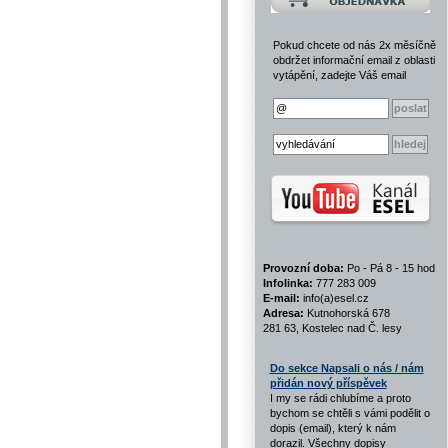
Pokud chcete od nás 2x měsíčně
obdržet informační email z oblasti
vytápění, zadejte Váš email
Provozní doba:
Po - Pá 8 - 15 hod
Infolinka:
777 283 009
E-mail:
info(a)esel.cz
Adresa:
Kutnohorská 678
281 63, Kostelec nad Č. lesy
Do sekce Napsali o nás / nám
přidán nový příspěvek
I my se rádi chlubíme a proto
bychom se chtěli s vámi podělit o
dopis (email), který k nám
dorazil. Všechny dopisy