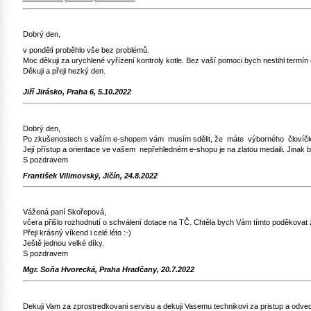
Dobrý den,
v pondělí proběhlo vše bez problémů.
Moc děkuji za urychlené vyřízení kontroly kotle. Bez vaší pomoci bych nestihl termín
Děkuji a přeji hezký den.
Jiří Jirásko, Praha 6, 5.10.2022
Dobrý den,
Po zkušenostech s vaším e-shopem vám musím sdělit, že máte výborného človíčk
Její přístup a orientace ve vašem nepřehledném e-shopu je na zlatou medaili. Jinak b
S pozdravem
František Vilimovský, Jičín, 24.8.2022
Vážená paní Skořepová,
včera přišlo rozhodnutí o schválení dotace na TČ. Chtěla bych Vám tímto poděkovat z
Přeji krásný víkend i celé léto :-)
Ještě jednou velké díky.
S pozdravem
Mgr. Soňa Hvorecká, Praha Hradčany, 20.7.2022
Dekuji Vam za zprostredkovani servisu a dekuji Vasemu technikovi za pristup a odved