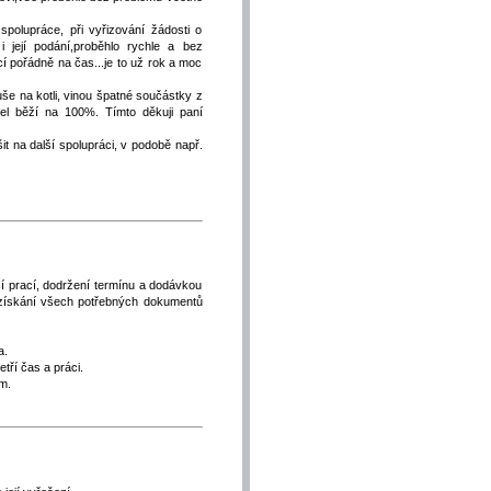
olupráce, při vyřizování žádosti o
i její podání,proběhlo rychle a bez
cí pořádně na čas...je to už rok a moc
še na kotli, vinou špatné součástky z
el běží na 100%. Tímto děkuji paní
 na další spolupráci, v podobě např.
ší prací, dodržení termínu a dodávkou
k získání všech potřebných dokumentů
a.
tří čas a práci.
m.