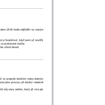
kolem 18:00 hodin odjížděli i se starým
ost p.Svatošové, když jsem už nevěřil,
, za prokázané služby.
Vás všemi deseti.
ož se projevilo letošním velice dobrým
sti jeho provozu při letošní relativně
můj stary telefon, který již více jak