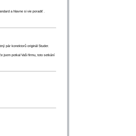
dard a hlavne si vie poradiť .
tný pár konektorů originál Studer.
e jsem potkal Vaši firmu, toto setkání