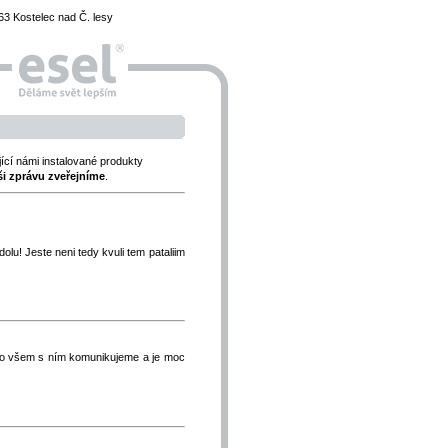
3 Kostelec nad Č. lesy
jící námi instalované produkty
ši zprávu zveřejníme
.
dolu! Jeste neni tedy kvuli tem pataliim
prý o všem s ním komunikujeme a je moc