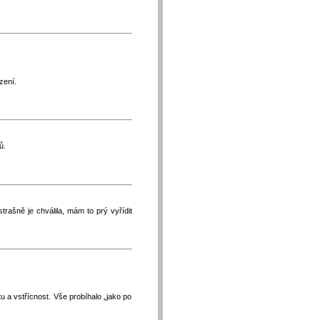
zení.
ů.
trašně je chválila, mám to prý vyřídit
u a vstřícnost. Vše probíhalo „jako po