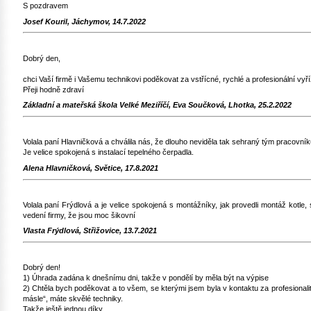
S pozdravem
Josef Kouril, Jáchymov, 14.7.2022
Dobrý den,
chci Vaší firmě i Vašemu technikovi poděkovat za vstřícné, rychlé a profesionální vyří
Přeji hodně zdraví
Základní a mateřská škola Velké Meziříčí, Eva Součková, Lhotka, 25.2.2022
Volala paní Hlavničková a chválila nás, že dlouho neviděla tak sehraný tým pracovník
Je velice spokojená s instalací tepelného čerpadla.
Alena Hlavničková, Světice, 17.8.2021
Volala paní Frýdlová a je velice spokojená s montážníky, jak provedli montáž kotle, s
vedení firmy, že jsou moc šikovní
Vlasta Frýdlová, Střižovice, 13.7.2021
Dobrý den!
1) Úhrada zadána k dnešnímu dni, takže v pondělí by měla být na výpise
2) Chtěla bych poděkovat a to všem, se kterými jsem byla v kontaktu za profesionalit
másle“, máte skvělé techniky.
Takže ještě jednou díky.