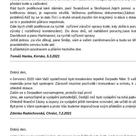
předání kotle a zaškolení.
Rád bych poděkoval také dámám, paní Svatošové a Skořepové.Jejich pomoc a sp
kotlíkovou dotaci, je naprosto skvělá. Veškerou potřebnou dokumentaci,žádost 
problémů.Kéž by se to dalo říct i o druhé straně,myslím tím kraj,který si dává s dota
se to v posledním půlroce nepohnulo.
Dále bych chtěl poděkovat za rychlé vyřízení záruční opravy kotle, kdy došlo k poru
výroby ( rozběhový kondenzátor). Do dvou dnů, od nahlášení poruchy,zase kot
Davídkové a panu Hartmanovi, za rychlé vyřízení opravy.
Ještě jednou ,za vše děkuji, pane Smějo, vám a vašim zaměstnancům a budu se těšit
pravidelného servisu kotle atd.
S přátelským pozdravem a přáním hezkého dne
Tomáš Hanka, Kersko, 5.3.2021
Dobrý den,
v červenci 2020 nám Vaší společností bylo instalováno tepelné čerpadlo Nibe. S va
materiálu jsme byli spokojeni. Zároveň musíme pochválit i komunikaci a ochotu, 
ohledně dotace.
Zatím se s čerpadlem seznamujeme, protože topí první
zimu, ale samozřejmě je vytápění pohodlnější, čistější než bylo vytápění na tuhá paliv
Ohledně finanční čásky a úspory za vytápění ještě nemáme srovnání, ale určitě to uše
Byli jsme s Vámi spokojeni a proto Vás budeme doporučovat svým přátelům a známý
Zdenka Radechovská, Chrást, 7.2.2021
Dobrý den,