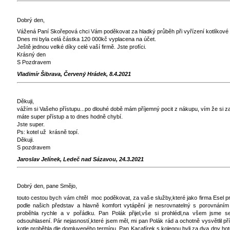
Dobrý den,
Vážená Paní Skořepová chci Vám poděkovat za hladký průběh při vyřízení kotlíkové 
Dnes mi byla celá částka 120 000kč vyplacena na účet.
Ještě jednou velké díky celé vaší firmě. Jste profíci.
Krásný den
S Pozdravem
Vladimír Šibrava, Červený Hrádek, 8.4.2021
Děkuji,
vážím si Vašeho přístupu...po dlouhé době mám příjemný pocit z nákupu, vím že si za t
máte super přístup a to dnes hodně chybí.
Jste super.
Ps: kotel už krásně topí.
Děkuji.
S pozdravem
Jaroslav Jelínek, Ledeč nad Sázavou, 24.3.2021
Dobrý den, pane Smějo,
touto cestou bych vám chtěl moc poděkovat, za vaše služby,které jako firma Esel p
podle našich představ a hlavně komfort vytápění je nesrovnatelný s porovnáním 
proběhla rychle a v pořádku. Pan Polák přijel,vše si prohlédl,na všem jsme se
odsouhlasení. Pár nejasností,které jsem měl, mi pan Polák rád a ochotně vysvětlil p
kotle proběhla dle domluveného termínu. Pan Kacafírek s kolegou byli za dva dny ho