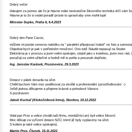
Dobrý večer
ďakujem za pomoc ale čo je hlavne máte neskutočne šikovného technika drží vám štan
Hlavne je to že si vedel poradiť proste to upravil aby sme mohli topiť
Miroslav Sopko, Praha 6, 6.4.2023
Dobrý den Pane Cavos,
můžete mi poslat cenovou nabídku na “ paralelní připojovací kabel” viz foto a samosta
Objednal bych je pak v potřebném množství. Ono totiž Stäubli nepasují na Studer.
Elektrárna je v provozu a jsem velmi spokojen, stejně jako s kotelnou, jsem moc rád, ž
považuji za velmi užitečné a hodně mě to pohlo a posunulo dopředu.
Ing. Jaroslav Karásek, Prusinovice, 29.3.2023
Dotace v pátek dorazila na účet.
Chtěli bychom Vám moc poděkovat za skvělé a profesionální zprostředkování :-)
Ještě jednou děkujeme a přejeme krásné a pohodové Vánoce.
S pozdravem
Jakub Kuchař (Klokočníková Irena), Skorkov, 19.12.2022
Volal pan Prox a velice chválil naši firmu, montážníci prý byli velice šikovní.
Moc děkuje za vyřízení dotace NZÚ, které již byly vyplaceny na účet.
S kotlem je také velice spokojený.
Martin Prox, Člunek, 15.11.2022