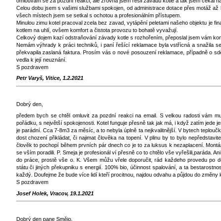
omlouvám se za pozdní reakci, ale zrovna jsem řešil závadu kotle a tak jsem čekal na 
Celou dobu jsem s vašimi službami spokojen, od administrace dotace přes motáž až 
všech místech jsem se setkal s ochotou a profesionálním přístupem.
Minulou zimu kotel pracoval zcela bez zavad, vytápění peletami našeho objektu je fi
kotlem na uhlí, ovšem komfort a čistota provozu to bohatě vyvažují.
Celkový dojem kazí odstraňování závady kotle s rozhořením, přeposlal jsem vám ko
Nemám výhrady k práci techniků, i paní řešící reklamace byla vstřícná a snažila se 
překvapila zaslaná faktura. Prosím vás o nové posouzení reklamace, případně o sdě
vedla k její neuznání.
S pozdravem
Petr Varyš, Vitice, 1.2.2021
Dobrý den,
předem bych se chtěl omluvit za pozdní reakci na email. S velkou radosti vám m
pořádku, s největší spokojenosti. Kotel funguje přesně tak jak má, i když zatím jede 
je parádní. Cca 7-8m3 za měsíc, a to nebyla úplně ta nejkvalitnější. V bytech teploučk
dost chození přikládat, či najimat člověka na topení. V plinu by to bylo nepředstavit
člověk to pochopí během prvních pár dnech co je to za luksus k nezaplacení. Montážn
se vším poradili. P. Smeja je profesionál ví přesně co to chtělo vše vyřešili,paráda. Ani
do práce, prostě vše o. K. Všem můžu vřele doporučit, rád každeho provedu po dok
státu či jiných překupniku s energií. 100% bio, účinnost spalování, a ta bestarostnos
každý. Doufejme že bude více lidí kteří procitnou, najdou odvahu a půjdou do změny k
S pozdravem
Josef Holek, Vracov, 19.1.2021
Dobrý den pane Smějo.