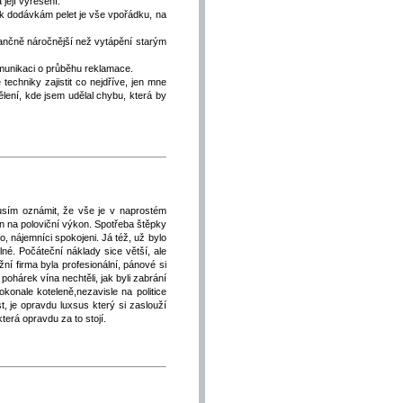
její vyřešení.
k dodávkám pelet je vše vpořádku, na
nančně náročnější než vytápění starým
munikaci o průběhu reklamace.
techniky zajistit co nejdříve, jen mne
lení, kde jsem udělal chybu, která by
usím oznámit, že vše je v naprostém
jen na poloviční výkon. Spotřeba štěpky
o, nájemníci spokojeni. Já též, už bylo
elné. Počáteční náklady sice větší, ale
í firma byla profesionální, pánové si
 pohárek vína nechtěli, jak byli zabrání
onale koteleně,nezavisle na politice
t, je opravdu luxsus který si zaslouží
terá opravdu za to stojí.