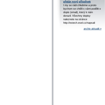
přidán nový příspěvek
I my se rádi chlubíme a proto
bychom se chtěli s vámi podělit o
dopis (email), který k nám
dorazil. Všechny dopisy
naleznete na stránce
http://estech.esel.cz/napsali
archiv aktualit »