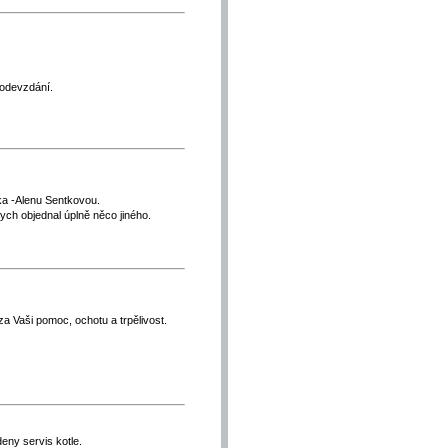
 odevzdání.
a -Alenu Sentkovou.
ych objednal úplně něco jiného.
a Vaši pomoc, ochotu a trpělivost.
eny servis kotle.